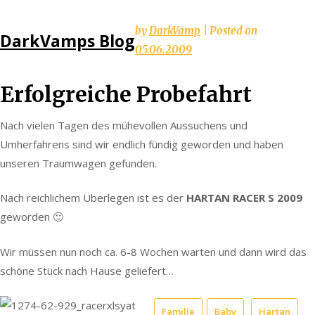
Skip
by
DarkVamp
|
Posted on
DarkVamps Blog
to
05.06.2009
content
Erfolgreiche Probefahrt
Nach vielen Tagen des mühevollen Aussuchens und
Umherfahrens sind wir endlich fündig geworden und haben
unseren Traumwagen gefunden.
Nach reichlichem Überlegen ist es der
HARTAN RACER S 2009
geworden 🙂
Wir müssen nun noch ca. 6-8 Wochen warten und dann wird das
schöne Stück nach Hause geliefert…
Familie
Baby
Hartan