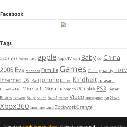
Facebook
Tags
apple
Baby
China
52Games
Adventure
AppleTV
Atari
C64
Games
2008
Eva
Familie
HDTV
handy
Gaming
facebook
Kindheit
iphone
Internet
iOS
iPad
Kaffee
Lucasarts
PS3
Musik
Microsoft
PC
Politik
Nintendo
Reisen
Lucasfilm
Mac
Video
Sony
Spaß
Xbox
Review
Schweiz
Sound
twitter
Videogames
Wii
Xbox360
ZockworkOrange
Xbox One
Xmas
Copyright
DarkVamps Blog
. All rights reserved.
| Powered by