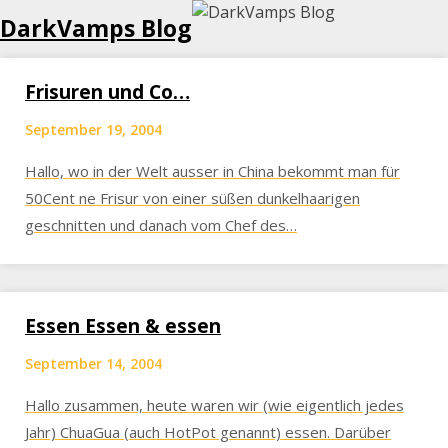
Skip
DarkVamps Blog
to
content
Frisuren und Co…
September 19, 2004
Hallo, wo in der Welt ausser in China bekommt man für
50Cent ne Frisur von einer süßen dunkelhaarigen
geschnitten und danach vom Chef des…
Essen Essen & essen
September 14, 2004
Hallo zusammen, heute waren wir (wie eigentlich jedes
Jahr) ChuaGua (auch HotPot genannt) essen. Darüber